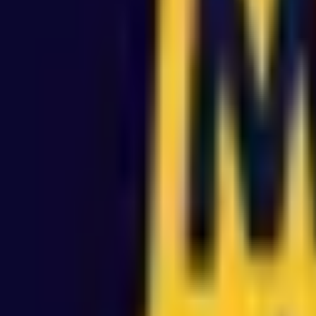
암호화폐
VIP
스포츠
라이브
전체 리뷰 보기
→
2,250,000원 + 250 프리 스핀
베팅 조건 없음
보너스 받기
6.0
#
4
IvyBet IO
암호화폐
VIP
스포츠
6.0
2,250,000원 + 250 프리 스핀
보너스 받기
상세 정보 및 조건
#
5
Royals Tiger
암호화폐
VIP
스포츠
라이브