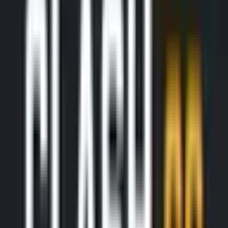
50 프리 스핀 무료 받기
7.0
#
9
Tik Tak Bet
암호화폐
VIP
스포츠
7.0
50 프리 스핀
입금 불필요
50FS
50 프리 스핀 무료 받기
상세 정보 및 조건
#
10
Wettson
암호화폐
VIP
스포츠
라이브
전체 리뷰 보기
→
100 프리 스핀
입금 불필요
베팅 조건 없음
50FS