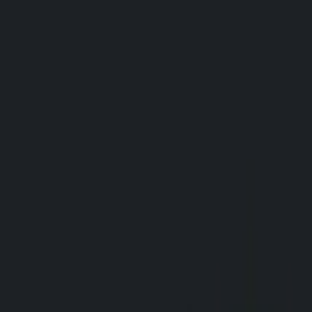
Rizzio
암호화폐
VIP
스포츠
7.0
100 프리 스핀
입금 불필요
50FS
100 프리 스핀 무료 받기
상세 정보 및 조건
#
8
Roman Casino
암호화폐
VIP
스포츠
라이브
전체 리뷰 보기
→
50 프리 스핀
입금 불필요
베팅 조건 없음
BLITZ50
50 프리 스핀 무료 받기