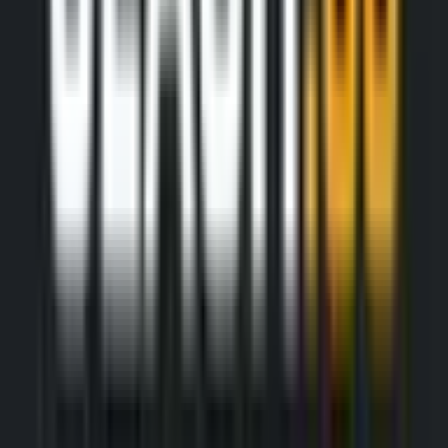
50 프리 스핀 무료 받기
7.0
#
11
Spinwinera
암호화폐
VIP
스포츠
7.0
50 프리 스핀
입금 불필요
EXL50S
50 프리 스핀 무료 받기
상세 정보 및 조건
#
12
Betify
암호화폐
VIP
스포츠
라이브
전체 리뷰 보기
→