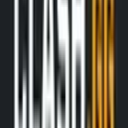
100 프리 스핀 무료 받기
7.0
#
10
Wettson
암호화폐
VIP
스포츠
7.0
100 프리 스핀
입금 불필요
50FS
100 프리 스핀 무료 받기
상세 정보 및 조건
#
11
Spinwinera
암호화폐
VIP
스포츠
라이브
전체 리뷰 보기
→
50 프리 스핀
입금 불필요
베팅 조건 없음
EXL50S