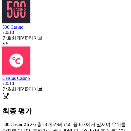
500 Casino
7.0
/10
암호화폐
VIP
라이브
VS
Celsius Casino
7.0
/10
암호화폐
VIP
라이브
최종 평가
500 Casino이(가) 총 14개 카테고리 중 6개에서 앞서며 우위를
차지했습니다. 특히 Trustpilot, 환영 보너스, 배팅 조건 부문이