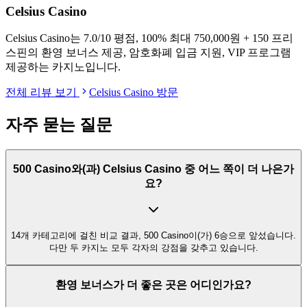
Celsius Casino
Celsius Casino는 7.0/10 평점, 100% 최대 750,000원 + 150 프리
스핀의 환영 보너스 제공, 암호화폐 입금 지원, VIP 프로그램
제공하는 카지노입니다.
전체 리뷰 보기
Celsius Casino
방문
자주 묻는 질문
500 Casino와(과) Celsius Casino 중 어느 쪽이 더 나은가
요?
14개 카테고리에 걸친 비교 결과, 500 Casino이(가) 6승으로 앞섰습니다.
다만 두 카지노 모두 각자의 강점을 갖추고 있습니다.
환영 보너스가 더 좋은 곳은 어디인가요?