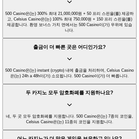
500 Casino은(는) 300% 최대 21,000,000원 + 50 프리 스핀을(를) 제공하
고, Celsius Casino은(는) 100% 최대 750,000원 + 150 프리 스핀을(를)
제공합니다. 환영 보너스 가치 면에서는 500 Casino이(가) 우위에 있습
니다.
출금이 더 빠른 곳은 어디인가요?
500 Casino은(는) instant (crypto) 내에 출금을 처리하며, Celsius Casino
은(는) 24h a 48h이(가) 소요됩니다. 500 Casino이(가) 더 빠릅니다.
두 카지노 모두 암호화폐를 지원하나요?
네, 두 곳 모두 암호화폐를 지원합니다. 500 Casino은(는) 7종의 코인을,
Celsius Casino은(는) 11종의 코인을 지원합니다.
어느 카지노가 더 많은 게임을 보유하고 있나요?