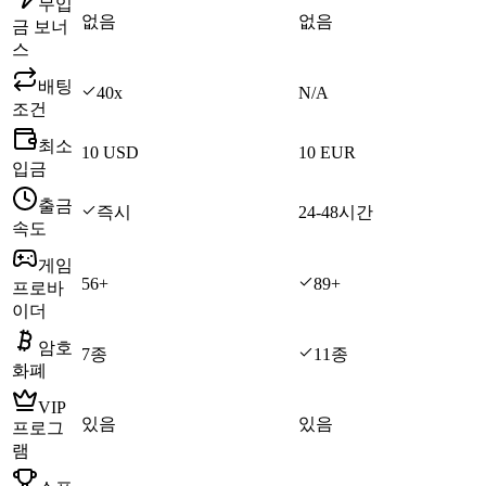
무입
없음
없음
금 보너
스
배팅
40x
N/A
조건
최소
10 USD
10 EUR
입금
출금
즉시
24-48시간
속도
게임
56+
89+
프로바
이더
암호
7종
11종
화폐
VIP
있음
있음
프로그
램