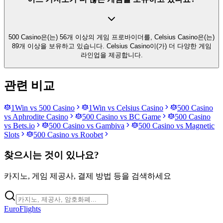
500 Casino은(는) 56개 이상의 게임 프로바이더를, Celsius Casino은(는)
89개 이상을 보유하고 있습니다. Celsius Casino이(가) 더 다양한 게임
라인업을 제공합니다.
관련 비교
1Win
vs
500 Casino
1Win
vs
Celsius Casino
500 Casino
vs
Aphrodite Casino
500 Casino
vs
BC Game
500 Casino
vs
Bets.io
500 Casino
vs
Gambiva
500 Casino
vs
Magnetic
Slots
500 Casino
vs
Roobet
찾으시는 것이 있나요?
카지노, 게임 제공사, 결제 방법 등을 검색하세요
Euro
Flights