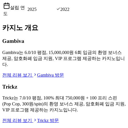
설립 연
2025
2022
도
카지노 개요
Gambiva
Gambiva는 6.0/10 평점, 15,000,000원 6회 입금의 환영 보너스
제공, 암호화폐 입금 지원, VIP 프로그램 제공하는 카지노입니
다.
전체 리뷰 보기
Gambiva
방문
Trickz
Trickz는 7.0/10 평점, 100% 최대 750,000원 + 100 프리 스핀
(Pop Cop, 300원/spin)의 환영 보너스 제공, 암호화폐 입금 지원,
VIP 프로그램 제공하는 카지노입니다.
전체 리뷰 보기
Trickz
방문