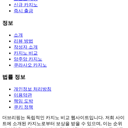
신규 카지노
즉시 출금
정보
소개
리뷰 방법
작성자 소개
카지노 비교
앙주앙 카지노
쿠라사오 카지노
법률 정보
개인정보 처리방침
이용약관
책임 도박
쿠키 정책
더브리핑는 독립적인 카지노 비교 웹사이트입니다. 저희 사이
트에 소개된 카지노로부터 보상을 받을 수 있으며, 이는 순위