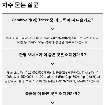
자주 묻는 질문
Gambiva와(과) Trickz 중 어느 쪽이 더 나은가요?
14개 카테고리에 걸친 비교 결과, Gambiva이(가) 5승으로 앞섰습니다.
다만 두 카지노 모두 각자의 강점을 갖추고 있습니다.
환영 보너스가 더 좋은 곳은 어디인가요?
Gambiva은(는) 15,000,000원 6회 입금을(를) 제공하고, Trickz은(는)
100% 최대 750,000원 + 100 프리 스핀 (Pop Cop, 300원/spin)을(를) 제
공합니다. 환영 보너스 가치 면에서는 Gambiva이(가) 우위에 있습니다.
출금이 더 빠른 곳은 어디인가요?