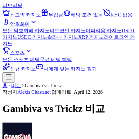
더브리핑
최고의 카지노
무입금
베팅 조건 없음
KYC 없음
암호화폐
모든 암호화폐 카지노
비트코인 카지노
이더리움 카지노
USDT
카지노
USDC 카지노
솔라나 카지노
XRP 카지노
라이트코인 카
지노
스포츠
모든 스포츠 베팅
무료 베팅 혜택
신규 카지노
나에게 맞는 카지노 찾기
홈
비교
Gambiva vs Trickz
작성자
Alexis Chastanet
|
업데이트:
April 12, 2026
Gambiva
vs
Trickz
비교