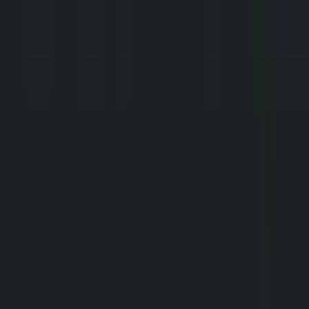
전체 리뷰 보기
→
이용 가능한 보너스 없음
보너스 받기
7.0
#
20
Roobet
암호화폐
VIP
스포츠
보너스 없음
7.0
보너스 받기
상세 정보 및 조건
#
21
Bets.io
암호화폐
VIP
스포츠
라이브
전체 리뷰 보기
→
100%
+ 100 프리 스핀
40
배 베팅 조건
BETSFTD