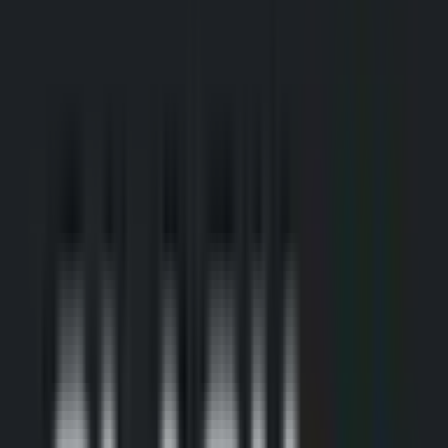
보너스 받기
7.0
#
12
Trickz
암호화폐
VIP
라이브
7.0
100%
최대 750,000원 + 100 프리 스핀 (Pop Cop, 300원/spin)
보너스 받기
상세 정보 및 조건
#
13
BC Game
암호화폐
즉시
VIP
스포츠
전체 리뷰 보기
→
7,500원
입금 불필요
베팅 조건 없음
ILLICO5