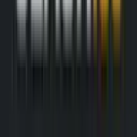
보너스 받기
7.0
#
17
Ybets
암호화폐
VIP
스포츠
7.0
500%
+ 400 프리 스핀 4회 입금
보너스 받기
상세 정보 및 조건
#
18
Vox Casino
암호화폐
VIP
스포츠
라이브
전체 리뷰 보기
→
100 프리 스핀
입금 불필요
베팅 조건 없음
BLITZ100