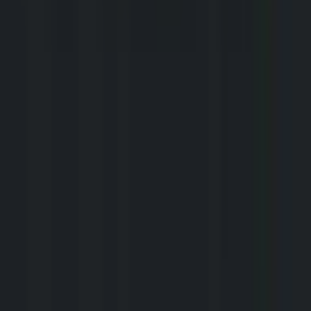
7.0
100 프리 스핀
입금 불필요
50FS
100 프리 스핀 무료 받기
상세 정보 및 조건
#
20
Roman Casino
암호화폐
VIP
스포츠
라이브
전체 리뷰 보기
→
50 프리 스핀
입금 불필요
베팅 조건 없음
BLITZ50
50 프리 스핀 무료 받기
7.0
#
20
Roman Casino