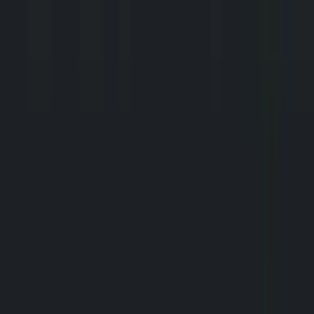
암호화폐
VIP
스포츠
7.0
50 프리 스핀
입금 불필요
BLITZ50
50 프리 스핀 무료 받기
상세 정보 및 조건
#
21
Tik Tak Bet
암호화폐
VIP
스포츠
라이브
전체 리뷰 보기
→
50 프리 스핀
입금 불필요
베팅 조건 없음
50FS
50 프리 스핀 무료 받기
7.0
#
21