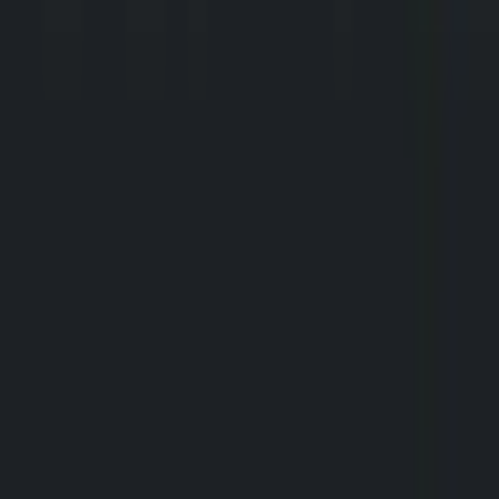
#
16
Smash Casino
암호화폐
VIP
스포츠
5.0
15,000,000원 5회 입금
보너스 받기
상세 정보 및 조건
#
17
Dracula Casino
암호화폐
VIP
스포츠
라이브
전체 리뷰 보기
→
11,665,500원 5회 입금
25
배 베팅 조건
보너스 받기
5.0
#
17
Dracula Casino