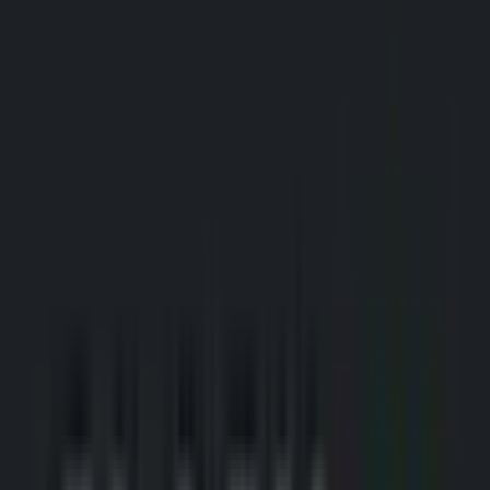
7.0
100 프리 스핀
입금 불필요
50FS
100 프리 스핀 무료 받기
상세 정보 및 조건
#
10
Rizzio
암호화폐
VIP
스포츠
라이브
전체 리뷰 보기
→
100 프리 스핀
입금 불필요
베팅 조건 없음
50FS
100 프리 스핀 무료 받기
7.0
#
10
Rizzio