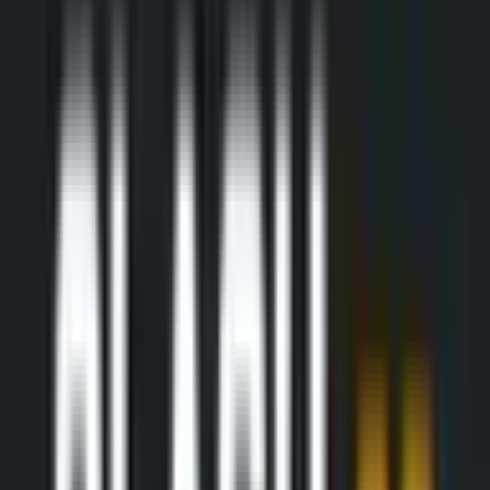
암호화폐
VIP
스포츠
7.0
100 프리 스핀
입금 불필요
50FS
100 프리 스핀 무료 받기
상세 정보 및 조건
#
11
Tik Tak Bet
암호화폐
VIP
스포츠
라이브
전체 리뷰 보기
→
50 프리 스핀
입금 불필요
베팅 조건 없음
50FS
50 프리 스핀 무료 받기
7.0
#
11