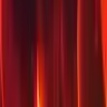
+10% 보너스 1차 입금
CSGODUDE
보너스 받기
상세 정보 및 조건
찾으시는 것이 있나요?
카지노, 게임 제공사, 결제 방법 등을 검색하세요
Euro
Flights
2024년부터 전문가가 검증한 카지노 리뷰. 저희가 온라인 카지
노를 테스트하고 비교하고 순위를 매깁니다.
주요 카테고리
무입금 보너스
베팅 조건 없는 카지노
KYC 없는 카지노