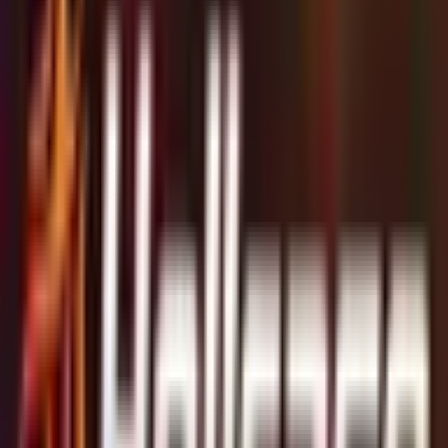
보너스 없음
7.0
보너스 받기
상세 정보 및 조건
#
7
Trust Dice
암호화폐
즉시
VIP
스포츠
전체 리뷰 보기
→
500%
+ 100 프리 스핀 3회 입금
베팅 조건 없음
보너스 받기
6.0
#
7
Trust Dice
암호화폐
즉시
VIP
6.0