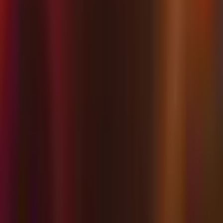
입금 불필요
BLITZ100
100 프리 스핀 무료 받기
상세 정보 및 조건
#
5
LeonBet
암호화폐
VIP
스포츠
라이브
전체 리뷰 보기
→
150%
최대 90,000,000원 + 100 프리 스핀 Gates of Olympus 1000
3회 입금
40
배 베팅 조건
보너스 받기
7.0
#
5
LeonBet
암호화폐
VIP
스포츠