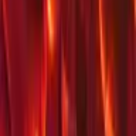
암호화폐 카지노
스포츠 베팅
신규 카지노
즉시 출금
정보
소개
리뷰 방법
작성자 소개
카지노 비교
앙주앙 카지노
쿠라사오 카지노
법률 정보
개인정보 처리방침
이용약관
책임 도박
쿠키 정책
더브리핑는 독립적인 카지노 비교 웹사이트입니다. 저희 사이