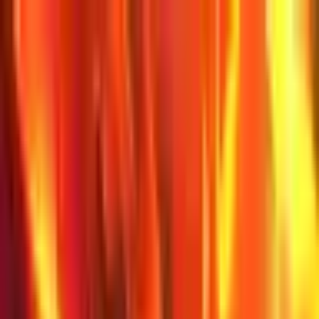
더브리핑
최고의 카지노
무입금
베팅 조건 없음
KYC 없음
암호화폐
모든 암호화폐 카지노
비트코인 카지노
이더리움 카지노
USDT
카지노
USDC 카지노
솔라나 카지노
XRP 카지노
라이트코인 카
지노
스포츠
모든 스포츠 베팅
무료 베팅 혜택
신규 카지노
나에게 맞는 카지노 찾기
홈
결제 수단
Skrill
작성자
Alexis Chastanet
|
업데이트:
April 12, 2026
최고의
Skrill
카지노
Skrill
를 지원하는 카지노에서 플레이하고 싶으신가요?
Skrill
로
입금 및 출금할 수 있는 검증된 온라인 카지노
13
개를 목록으
로 정리했습니다. 각 플랫폼은 신뢰 점수, 보너스 관대함, 전반