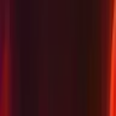
CSGODUDE
1 상자 무료 받기
상세 정보 및 조건
#
12
Farmskins
암호화폐
VIP
KYC 없음
전체 리뷰 보기
→
1,400원
입금 불필요
베팅 조건 없음
CSGODUDE
1,400원 무료 받기
7.0
#
12
Farmskins
암호화폐
VIP
KYC 없음
7.0
1,400원