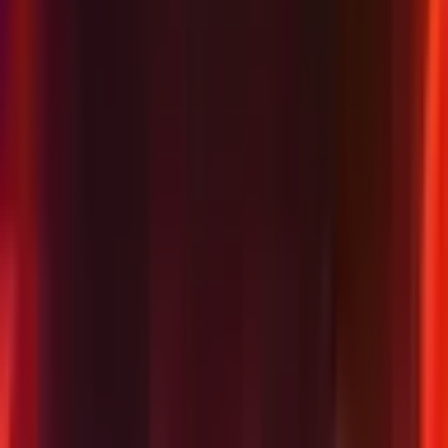
상세 정보 및 조건
#
14
Farmskins
암호화폐
VIP
KYC 없음
전체 리뷰 보기
→
1,400원
입금 불필요
베팅 조건 없음
CSGODUDE
1,400원 무료 받기
7.0
#
14
Farmskins
암호화폐
VIP
KYC 없음
7.0
1,400원
입금 불필요
CSGODUDE