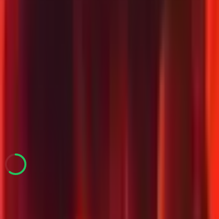
1,400원 무료 받기
상세 정보 및 조건
#
15
Hellcase
암호화폐
VIP
크래시
KYC 없음
전체 리뷰 보기
→
+10% 보너스 1차 입금
베팅 조건 없음
CSGODUDE
보너스 받기
6.0
#
15
Hellcase
암호화폐
VIP
크래시
6.0
+10% 보너스 1차 입금
CSGODUDE
보너스 받기