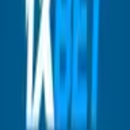
암호화폐
VIP
스포츠
7.0
최대 100 프리 스핀 대상 Shaolin Panda - 배팅 조건 없음
보너스 받기
상세 정보 및 조건
#
5
Yonibet
암호화폐
VIP
스포츠
라이브
전체 리뷰 보기
→
최대 100 프리 스핀 대상 Mad Melons - 배팅 조건 없음
베팅 조
건 없음
보너스 받기
7.0
#
5
Yonibet
암호화폐
VIP
스포츠