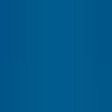
#
2
Roobet
암호화폐
VIP
스포츠
보너스 없음
7.0
보너스 받기
상세 정보 및 조건
#
3
Casinozer
암호화폐
VIP
스포츠
라이브
전체 리뷰 보기
→
최대 100 프리 스핀 대상 Dystopia Rebel Road - 배팅 조건 없음
베팅 조건 없음
보너스 받기
7.0
#
3
Casinozer