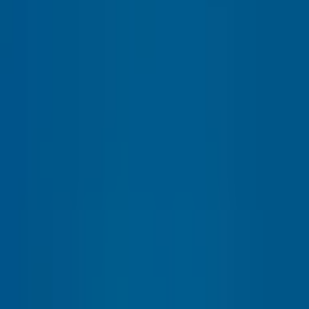
암호화폐
VIP
스포츠
7.0
150%
최대 90,000,000원 + 100 프리 스핀 Gates of Olympus 1000 3회
입금
보너스 받기
상세 정보 및 조건
#
2
Roobet
암호화폐
VIP
스포츠
라이브
전체 리뷰 보기
→
이용 가능한 보너스 없음
보너스 받기
7.0