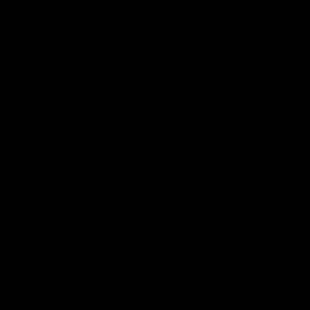
노
유한
5
개 카지노를 신뢰 점수 및 보너스 품질 순으로 정렬해 보여