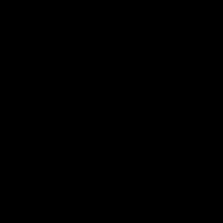
지노를 테스트하고 비교하고 순위를 매깁니다.