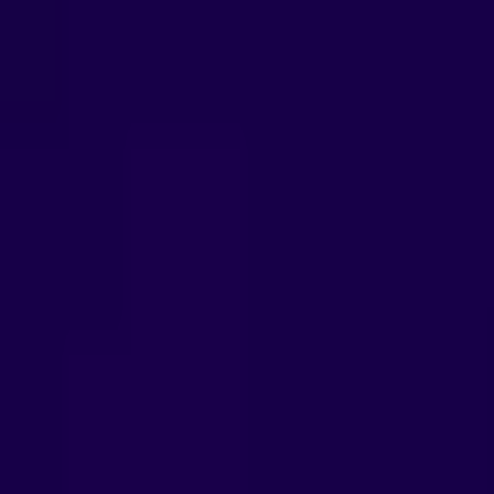
보여드립니다. 각 카지노는 프리미엄 게임 경험을 보장하도록
🏆
에디터 추천
#
1
1Win
암호화폐
즉시
VIP
스포츠
전체 리뷰 보기
→
600%
+ 500 프리 스핀 4회 입금
40
배 베팅 조건
9999.0
인기 추천
보너스 받기
#
1
1Win
암호화폐
즉시
VIP
9999.0
600%