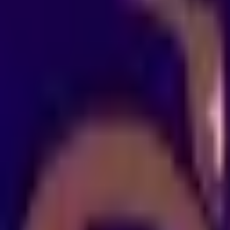
상세 정보 및 조건
#
3
Trickz
암호화폐
VIP
라이브
전체 리뷰 보기
→
100%
최대 750,000원 + 100 프리 스핀 (Pop Cop, 300원/spin)
25
배
보너스 받기
7.0
#
3
Trickz
암호화폐
VIP
라이브
7.0
100%
최대 750,000원 + 100 프리 스핀 (Pop Cop, 300원/spin)
보너스 받기