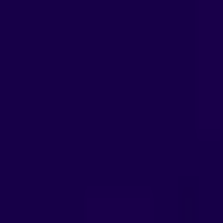
 카지노
USDC 카지노
솔라나 카지노
XRP 카지노
라이트코인 카지
이더 중 하나입니다. 아래에서는
Novomatic
게임을 라이브러리에 