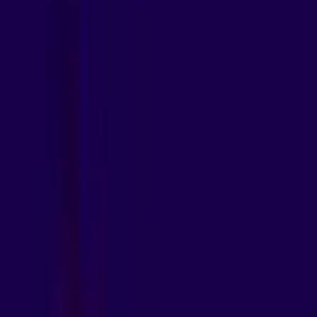
암호화폐
VIP
라이브
5.0
100%
최대 450,000원 + 100 프리 스핀
보너스 받기
상세 정보 및 조건
#
8
Ybets
암호화폐
VIP
스포츠
라이브
전체 리뷰 보기
→
500%
+ 400 프리 스핀 4회 입금
베팅 조건 없음
보너스 받기
7.0
#
8
Ybets