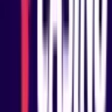
50 프리 스핀 무료 받기
7.0
#
19
Tik Tak Bet
암호화폐
VIP
스포츠
7.0
50 프리 스핀
입금 불필요
50FS
50 프리 스핀 무료 받기
상세 정보 및 조건
#
20
Wettson
암호화폐
VIP
스포츠
라이브
전체 리뷰 보기
→
100 프리 스핀
입금 불필요
베팅 조건 없음
50FS