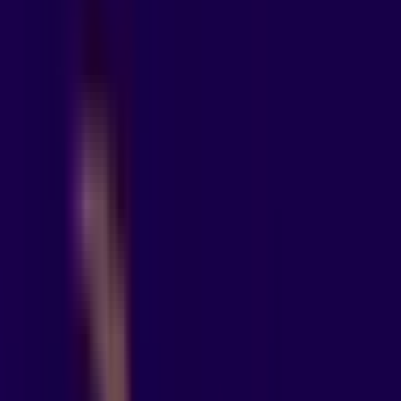
암호화폐
VIP
스포츠
7.0
500%
+ 400 프리 스핀 4회 입금
보너스 받기
상세 정보 및 조건
#
9
LeonBet
암호화폐
VIP
스포츠
라이브
전체 리뷰 보기
→
150%
최대 90,000,000원 + 100 프리 스핀 Gates of Olympus 1000
3회 입금
40
배 베팅 조건
보너스 받기
7.0
#
9