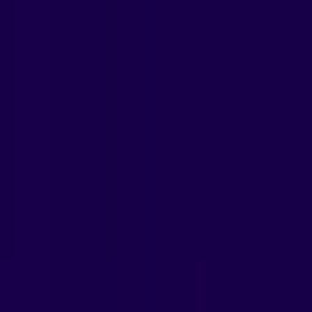
8.0
200%
최대 1,500,000원
보너스 받기
상세 정보 및 조건
#
6
Celsius Casino
암호화폐
VIP
라이브
크래시
전체 리뷰 보기
→
100%
최대 750,000원 + 150 프리 스핀
베팅 조건 없음
보너스 받기
7.0
#
6
Celsius Casino