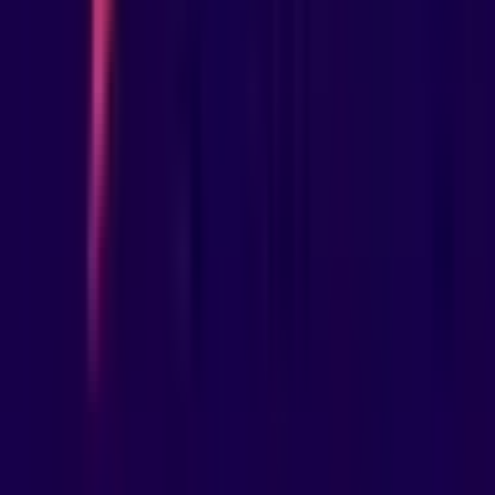
보너스 받기
6.0
#
21
Felix Spin
암호화폐
VIP
스포츠
6.0
1,125,000원 + 350 프리 스핀
보너스 받기
상세 정보 및 조건
#
22
Goldzino
암호화폐
VIP
스포츠
라이브
전체 리뷰 보기
→
2,250,000원 + 150 프리 스핀
베팅 조건 없음