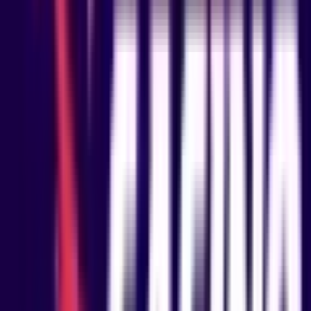
암호화폐
VIP
스포츠
7.0
100 프리 스핀
입금 불필요
50FS
100 프리 스핀 무료 받기
상세 정보 및 조건
#
17
Rizzio
암호화폐
VIP
스포츠
라이브
전체 리뷰 보기
→
100 프리 스핀
입금 불필요
베팅 조건 없음
50FS
100 프리 스핀 무료 받기
7.0