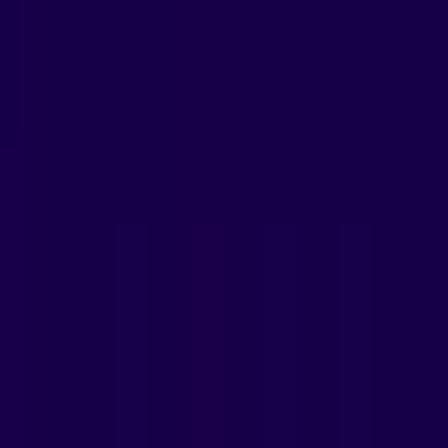
보너스 받기
6.0
#
24
Royals Tiger
암호화폐
VIP
스포츠
6.0
2,250,000원 + 250 프리 스핀
보너스 받기
상세 정보 및 조건
#
25
Trust Dice
암호화폐
즉시
VIP
스포츠
전체 리뷰 보기
→
500%
+ 100 프리 스핀 3회 입금
베팅 조건 없음
보너스 받기
6.0
#
25