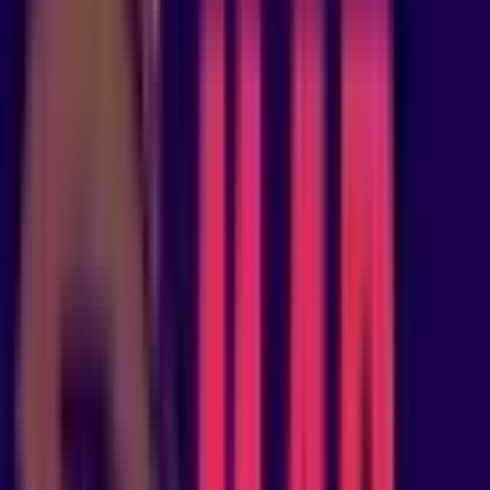
암호화폐
VIP
스포츠
6.0
10,500,000원 5회 입금
보너스 받기
상세 정보 및 조건
#
12
Gambiva
암호화폐
VIP
스포츠
라이브
전체 리뷰 보기
→
200%
최대 750,000원
베팅 조건 없음
보너스 받기
6.0
#
12
Gambiva
암호화폐
VIP
스포츠