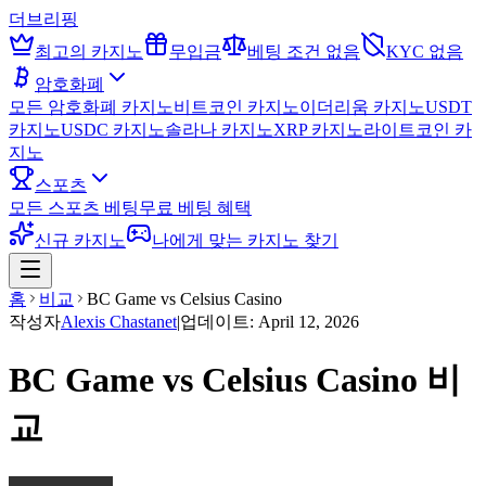
더브리핑
최고의 카지노
무입금
베팅 조건 없음
KYC 없음
암호화폐
모든 암호화폐 카지노
비트코인 카지노
이더리움 카지노
USDT
카지노
USDC 카지노
솔라나 카지노
XRP 카지노
라이트코인 카
지노
스포츠
모든 스포츠 베팅
무료 베팅 혜택
신규 카지노
나에게 맞는 카지노 찾기
홈
비교
BC Game vs Celsius Casino
작성자
Alexis Chastanet
|
업데이트:
April 12, 2026
BC Game
vs
Celsius Casino
비
교