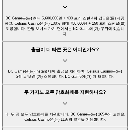
BC Game은(는) 최대 5,600,000원 + 400 프리 스핀 4회 입금을(를) 제공
하고, Celsius Casino은(는) 100% 최대 750,000원 + 150 프리 스핀을(를)
제공합니다. 환영 보너스 가치 면에서는 BC Game이(가) 우위에 있습니
다.
출금이 더 빠른 곳은 어디인가요?
BC Game은(는) instant 내에 출금을 처리하며, Celsius Casino은(는)
24h a 48h이(가) 소요됩니다. BC Game이(가) 더 빠릅니다.
두 카지노 모두 암호화폐를 지원하나요?
네, 두 곳 모두 암호화폐를 지원합니다. BC Game은(는) 165종의 코인을,
Celsius Casino은(는) 11종의 코인을 지원합니다.