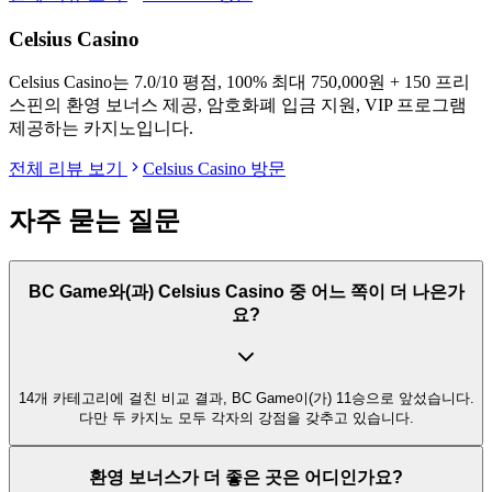
Celsius Casino
Celsius Casino는 7.0/10 평점, 100% 최대 750,000원 + 150 프리
스핀의 환영 보너스 제공, 암호화폐 입금 지원, VIP 프로그램
제공하는 카지노입니다.
전체 리뷰 보기
Celsius Casino
방문
자주 묻는 질문
BC Game와(과) Celsius Casino 중 어느 쪽이 더 나은가
요?
14개 카테고리에 걸친 비교 결과, BC Game이(가) 11승으로 앞섰습니다.
다만 두 카지노 모두 각자의 강점을 갖추고 있습니다.
환영 보너스가 더 좋은 곳은 어디인가요?