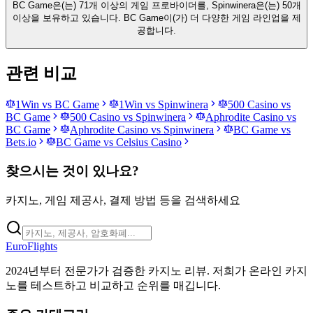
BC Game은(는) 71개 이상의 게임 프로바이더를, Spinwinera은(는) 50개
이상을 보유하고 있습니다. BC Game이(가) 더 다양한 게임 라인업을 제
공합니다.
관련 비교
1Win
vs
BC Game
1Win
vs
Spinwinera
500 Casino
vs
BC Game
500 Casino
vs
Spinwinera
Aphrodite Casino
vs
BC Game
Aphrodite Casino
vs
Spinwinera
BC Game
vs
Bets.io
BC Game
vs
Celsius Casino
찾으시는 것이 있나요?
카지노, 게임 제공사, 결제 방법 등을 검색하세요
Euro
Flights
2024년부터 전문가가 검증한 카지노 리뷰. 저희가 온라인 카지
노를 테스트하고 비교하고 순위를 매깁니다.