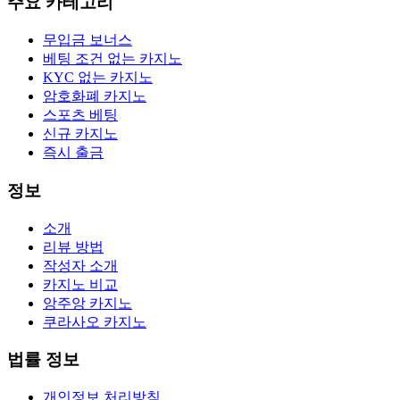
주요 카테고리
무입금 보너스
베팅 조건 없는 카지노
KYC 없는 카지노
암호화폐 카지노
스포츠 베팅
신규 카지노
즉시 출금
정보
소개
리뷰 방법
작성자 소개
카지노 비교
앙주앙 카지노
쿠라사오 카지노
법률 정보
개인정보 처리방침