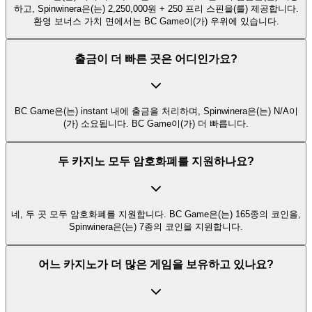
하고, Spinwinera은(는) 2,250,000원 + 250 프리 스핀을(를) 제공합니다.
환영 보너스 가치 면에서는 BC Game이(가) 우위에 있습니다.
출금이 더 빠른 곳은 어디인가요?
BC Game은(는) instant 내에 출금을 처리하며, Spinwinera은(는) N/A이
(가) 소요됩니다. BC Game이(가) 더 빠릅니다.
두 카지노 모두 암호화폐를 지원하나요?
네, 두 곳 모두 암호화폐를 지원합니다. BC Game은(는) 165종의 코인을,
Spinwinera은(는) 7종의 코인을 지원합니다.
어느 카지노가 더 많은 게임을 보유하고 있나요?